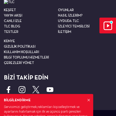
KEŞFET
OYUNLAR
YAYIN AKIŞI
NASIL İZLERİM?
CANLI İZLE
UYDUDA TLC
TLC BLOG
İZLEYİCİ TEMSİLCİSİ
TESTLER
İLETİŞİM
KÜNYE
GİZLİLİK POLİTİKASI
KULLANIM KOŞULLARI
BİLGİ TOPLUMU HİZMETLERİ
ÇEREZLERİ YÖNET
BİZİ TAKİP EDİN
BİLGİLENDİRME
Servisimizi geliştirmek,reklamları kişiselleştirmek ve
ayarlarını hatırlamak için ilk ve üçüncü parti çerezleri