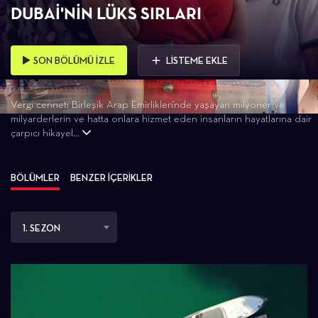
DUBAI'NIN LÜKS SIRLARI
SON BÖLÜMÜ İZLE
LİSTEME EKLE
Vergi cenneti Birleşik Arap Emirlikleri'nde yaşayan milyoner ve
milyarderlerin ve hatta onlara hizmet eden insanların hayatlarına dair
çarpıcı hikayel...
BÖLÜMLER
BENZER İÇERİKLER
1. SEZON