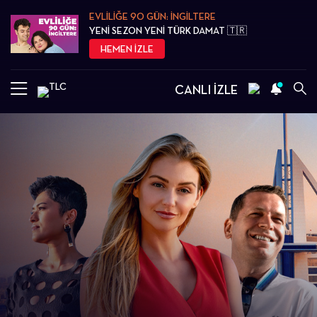
EVLİLİĞE 90 GÜN: İNGİLTERE
YENİ SEZON YENİ TÜRK DAMAT 🇹🇷
HEMEN İZLE
CANLI İZLE