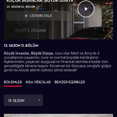
KÜÇÜK İNSANLAR, BÜYÜK DÜNYA
13. SEZON 11. BÖLÜM
Videoyu
LİSTEME EKLE
Oynat
13. SEZON 11. BÖLÜM
Küçük İnsanlar, Büyük Dünya
, cüce olan Matt ve Amy ile 4
çocuklarının yaşamını; cüce ve normal boydaki kardeşlerin
ilişkilerinden, yaşanan duygusal ve finansal sıkıntılara kadar tüm
gerçekliğiyle ekrana taşıyor. Kocaman bir dünyaya, sevgiyle göğüs
geren bu küçük ailenin öyküsü içinizi ısıtacak!
BÖLÜMLER
KISA VİDEOLAR
BENZER İÇERİKLER
13. SEZON