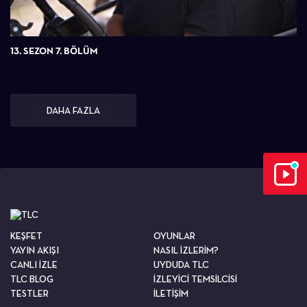
13. SEZON 7. BÖLÜM
DAHA FAZLA
KEŞFET
OYUNLAR
YAYIN AKIŞI
NASIL İZLERİM?
CANLI İZLE
UYDUDA TLC
TLC BLOG
İZLEYİCİ TEMSİLCİSİ
TESTLER
İLETİŞİM