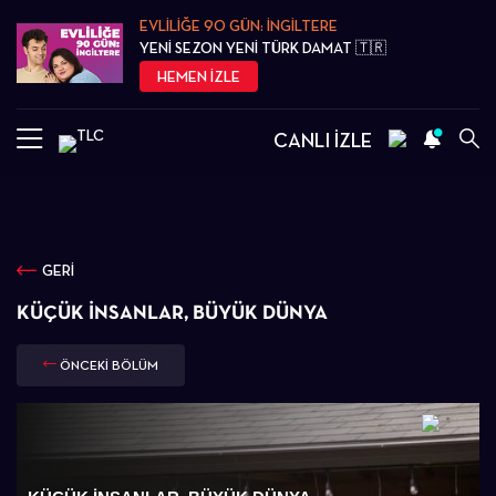
EVLİLİĞE 90 GÜN: İNGİLTERE
YENİ SEZON YENİ TÜRK DAMAT 🇹🇷
HEMEN İZLE
CANLI İZLE
GERİ
KÜÇÜK İNSANLAR, BÜYÜK DÜNYA
ÖNCEKİ BÖLÜM