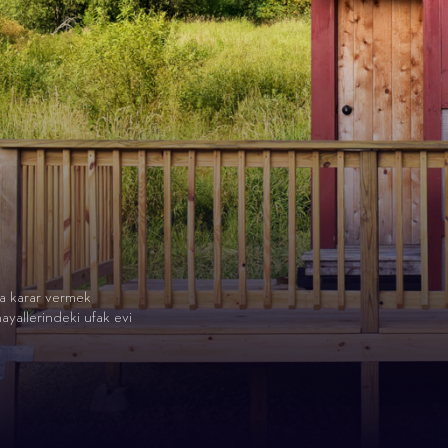
a karar vermek
hayallerindeki ufak evi