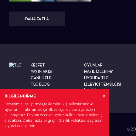
DAHA FAZLA
KEŞFET
OYUNLAR
YAYIN AKIŞI
NASIL İZLERİM?
CANLI İZLE
UYDUDA TLC
TLC BLOG
İZLEYİCİ TEMSİLCİSİ
TESTLER
İLETİŞİM
BİLGİLENDİRME
Servisimizi geliştirmek,reklamları kişiselleştirmek ve
ayarlarını hatırlamak için ilk ve üçüncü parti çerezleri
kullanıyoruz. Devam ederken, çerez kullanımını onaylamış
olacaksın. Daha fazla bilgi için
Gizlilik Politikası
sayfasını
ziyaret edebilirsin.
© 202