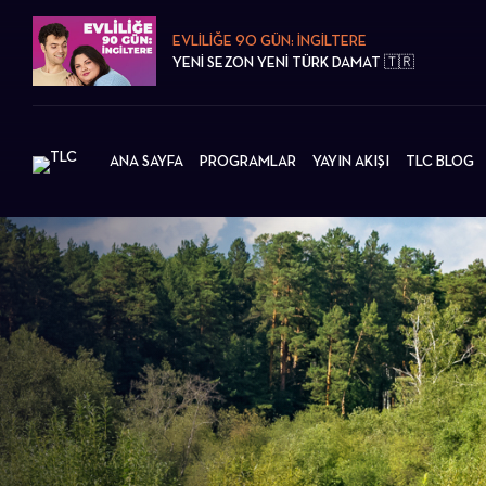
EVLİLİĞE 90 GÜN: İNGİLTERE
YENİ SEZON YENİ TÜRK DAMAT 🇹🇷
ANA SAYFA
PROGRAMLAR
YAYIN AKIŞI
TLC BLOG