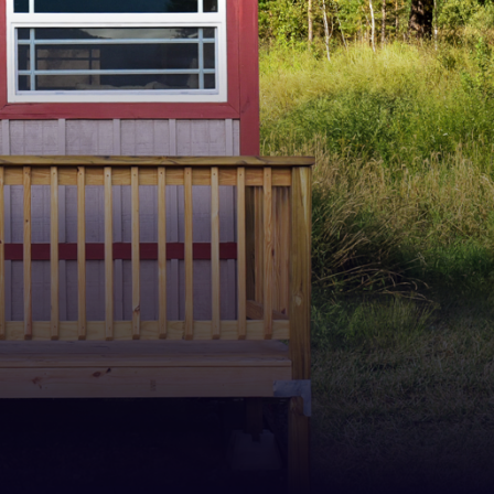
Videoyu
Oynat