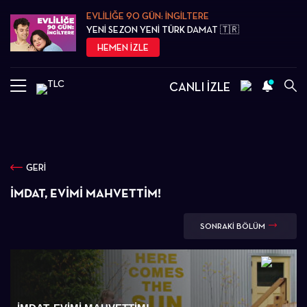
EVLİLİĞE 90 GÜN: İNGİLTERE
YENİ SEZON YENİ TÜRK DAMAT 🇹🇷
HEMEN İZLE
CANLI İZLE
GERİ
İMDAT, EVIMI MAHVETTIM!
SONRAKİ BÖLÜM