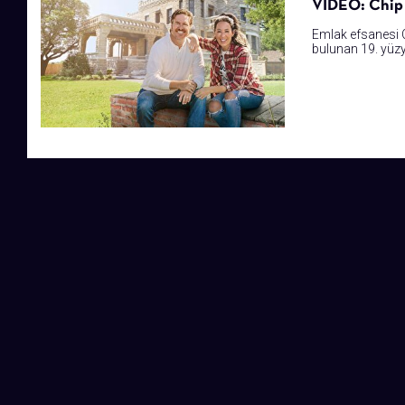
VIDEO: Chip 
Emlak efsanesi C
bulunan 19. yüzyı