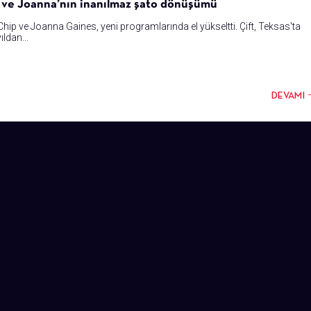
ve Joanna’nın inanılmaz şato dönüşümü
hip ve Joanna Gaines, yeni programlarında el yükseltti. Çift, Teksas'ta
ldan...
DEVAMI