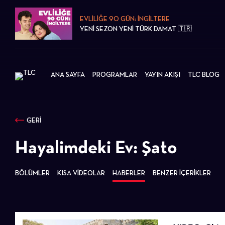
EVLİLİĞE 90 GÜN: İNGİLTERE
YENİ SEZON YENİ TÜRK DAMAT 🇹🇷
ANA SAYFA
PROGRAMLAR
YAYIN AKIŞI
TLC BLOG
GERİ
Hayalimdeki Ev: Şato
BÖLÜMLER
KISA VİDEOLAR
HABERLER
BENZER İÇERİKLER