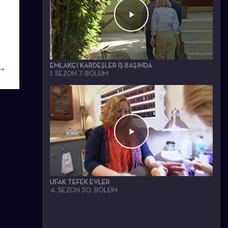
EMLAKÇI KARDEŞLER İŞ BAŞINDA
1. SEZON 7. BÖLÜM
UFAK TEFEK EVLER
4. SEZON 30. BÖLÜM