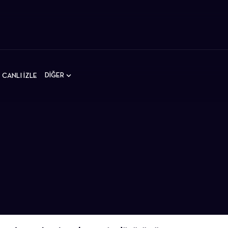
DİĞER
CANLI İZLE