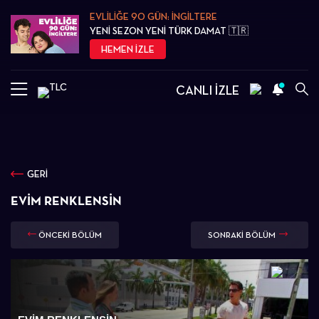
EVLİLİĞE 90 GÜN: İNGİLTERE
YENİ SEZON YENİ TÜRK DAMAT 🇹🇷
HEMEN İZLE
CANLI İZLE
GERİ
EVIM RENKLENSIN
ÖNCEKİ BÖLÜM
SONRAKİ BÖLÜM