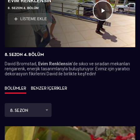
EVIM RENKLENSIN
8. SEZON 4. BÖLÜM
Videoyu
LİSTEME EKLE
Oynat
8. SEZON 4. BÖLÜM
David Bromstad,
Evim Renklensin
’de sıkıcı ve sıradan mekanları
rengarenk, enerjik tasarımlarıyla buluşturuyor. Eviniz için yaratıcı
dekorasyon fikirlerini David ile birlikte keşfedin!
BÖLÜMLER
BENZER İÇERİKLER
8. SEZON