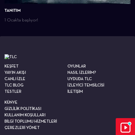
TANITIM
1 Ocak'ta başlıyor!
KEŞFET
OYUNLAR
YAYIN AKIŞI
NASIL İZLERİM?
CANLI İZLE
UYDUDA TLC
TLC BLOG
İZLEYİCİ TEMSİLCİSİ
TESTLER
İLETİŞİM
KÜNYE
GİZLİLİK POLİTİKASI
KULLANIM KOŞULLARI
BİLGİ TOPLUMU HİZMETLERİ
ÇEREZLERİ YÖNET