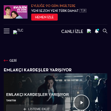
EVLİLİĞE 90 GÜN: İNGİLTERE
YENİ SEZON YENİ TÜRK DAMAT 🇹🇷
HEMEN İZLE
CANLI İZLE
GERİ
EMLAKÇI KARDEŞLER YARIŞIYOR
EMLAKÇI KARDEŞLER YARIŞIYOR
TANITIM
Videoyu
LİSTEME EKLE