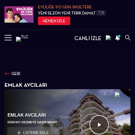
EVLİLİĞE 90 GÜN: İNGİLTERE
YENİ SEZON YENİ TÜRK DAMAT 🇹🇷
HEMEN İZLE
CANLI İZLE
GERİ
EMLAK AVCILARI
EMLAK AVCILARI
DÜNYAYI GEZMEYE HAZIR MISIN?
Videoyu
LİSTEME EKLE