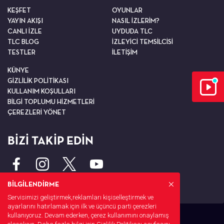
KEŞFET
OYUNLAR
YAYIN AKIŞI
NASIL İZLERİM?
CANLI İZLE
UYDUDA TLC
TLC BLOG
İZLEYİCİ TEMSİLCİSİ
TESTLER
İLETİŞİM
KÜNYE
GİZLİLİK POLİTİKASI
KULLANIM KOŞULLARI
BİLGİ TOPLUMU HİZMETLERİ
ÇEREZLERİ YÖNET
BİZİ TAKİP EDİN
BİLGİLENDİRME
Servisimizi geliştirmek,reklamları kişiselleştirmek ve
ayarlarını hatırlamak için ilk ve üçüncü parti çerezleri
kullanıyoruz. Devam ederken, çerez kullanımını onaylamış