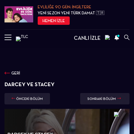
EVLİLİĞE 90 GÜN: İNGİLTERE
YENİ SEZON YENİ TÜRK DAMAT 🇹🇷
HEMEN İZLE
CANLI İZLE
GERİ
DARCEY VE STACEY
ÖNCEKİ BÖLÜM
SONRAKİ BÖLÜM