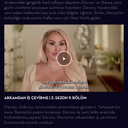
Aralarındaki gerginlik had safhaya ulaşırken Darcey ve Stacey, yeni
giyim ürünlerini piyasaya sürmeye hazırlanır. Darcey, hayatındaki
yeni adam hakkında bazı şok edici bilgiler öğrenir. İkizler, Stacey'nin
bekarlığa veda partisi hafta sonu için New York'a gider.
ARKAMDAN İŞ ÇEVİRME | 3. SEZON 9. BÖLÜM
Darcey, Aniko'yu Arizona'daki üniversiteye gönderir. Tartışmalı bir
karar Stacey'nin peşini bırakmaz. Darcey ile yeni talibi arasında
kıvılcımlanma yaşanır. Darcey, Stacey'nin arkasından iş çevirmesi
konusunda onunla yüzleşir.