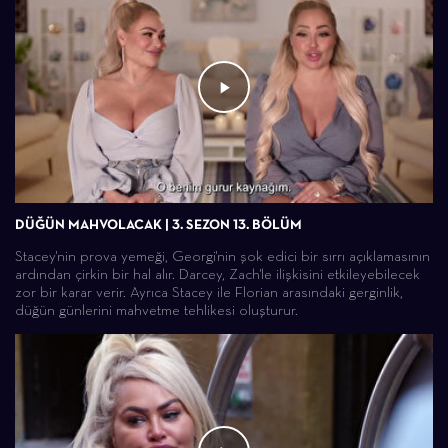
DÜĞÜN MAHVOLACAK | 3. SEZON 13. BÖLÜM
Stacey'nin prova yemeği, Georgi'nin şok edici bir sırrı açıklamasının
ardından çirkin bir hal alır. Darcey, Zach'le ilişkisini etkileyebilecek
zor bir karar verir. Ayrıca Stacey ile Florian arasındaki gerginlik,
düğün günlerini mahvetme tehlikesi oluşturur.