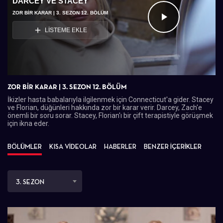
DARCEY VE STACEY
ZOR BİR KARAR | 3. SEZON 12. BÖLÜM
Videoyu
LİSTEME EKLE
Oynat
ZOR BİR KARAR | 3. SEZON 12. BÖLÜM
İkizler hasta babalarıyla ilgilenmek için Connecticut'a gider. Stacey
ve Florian, düğünleri hakkında zor bir karar verir. Darcey, Zach'e
önemli bir soru sorar. Stacey, Florian'ı bir çift terapistiyle görüşmek
için ikna eder.
BÖLÜMLER
KISA VİDEOLAR
HABERLER
BENZER İÇERİKLER
3. SEZON