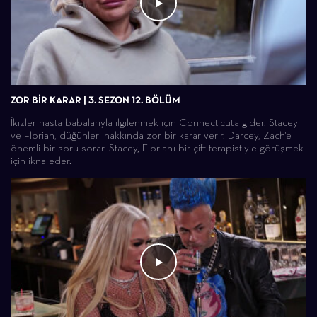
ZOR BİR KARAR | 3. SEZON 12. BÖLÜM
İkizler hasta babalarıyla ilgilenmek için Connecticut'a gider. Stacey
ve Florian, düğünleri hakkında zor bir karar verir. Darcey, Zach'e
önemli bir soru sorar. Stacey, Florian'ı bir çift terapistiyle görüşmek
için ikna eder.