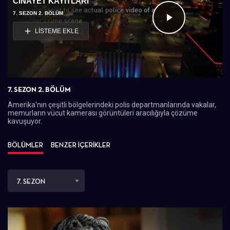
CINAYET KAYITLARI
7. SEZON 2. BÖLÜM
Videoyu
LİSTEME EKLE
Oynat
7. SEZON 2. BÖLÜM
Amerika'nın çeşitli bölgelerindeki polis departmanlarında vakalar,
memurların vücut kamerası görüntüleri aracılığıyla çözüme
kavuşuyor.
BÖLÜMLER
BENZER İÇERİKLER
7. SEZON