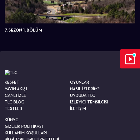
7. SEZON 1. BÖLÜM
KEŞFET
OYUNLAR
YAYIN AKIŞI
NASIL İZLERİM?
CANLI İZLE
UYDUDA TLC
TLC BLOG
İZLEYİCİ TEMSİLCİSİ
TESTLER
İLETİŞİM
KÜNYE
GİZLİLİK POLİTİKASI
KULLANIM KOŞULLARI
BİLGİ TOPLUMU HİZMETLERİ