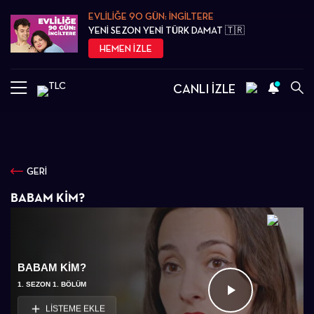
EVLİLİĞE 90 GÜN: İNGİLTERE
YENİ SEZON YENİ TÜRK DAMAT 🇹🇷
HEMEN İZLE
CANLI İZLE
GERİ
BABAM KIM?
BABAM KIM?
1. SEZON 1. BÖLÜM
Videoyu
LİSTEME EKLE