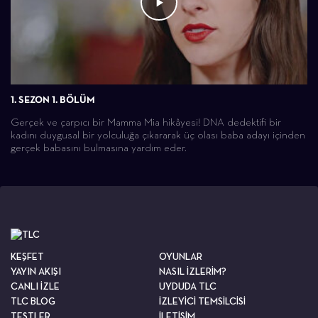
1. SEZON 1. BÖLÜM
Gerçek ve çarpıcı bir Mamma Mia hikâyesi! DNA dedektifi bir
kadını duygusal bir yolculuğa çıkararak üç olası baba adayı içinden
gerçek babasını bulmasına yardım eder.
KEŞFET
OYUNLAR
YAYIN AKIŞI
NASIL İZLERİM?
CANLI İZLE
UYDUDA TLC
TLC BLOG
İZLEYİCİ TEMSİLCİSİ
TESTLER
İLETİŞİM