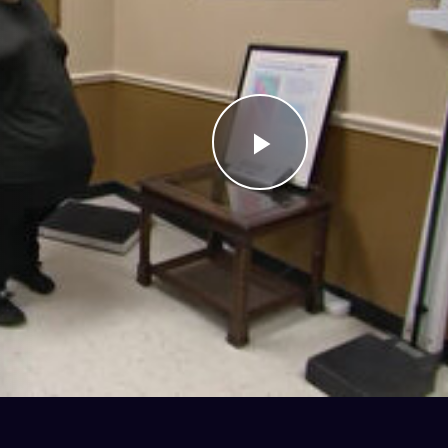
Videoyu
Oynat