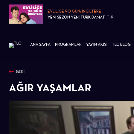
EVLİLİĞE 90 GÜN: İNGİLTERE
YENİ SEZON YENİ TÜRK DAMAT 🇹🇷
ANA SAYFA
PROGRAMLAR
YAYIN AKIŞI
TLC BLOG
GERİ
AĞIR YAŞAMLAR