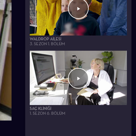
WALDROP AILESI
3. SEZON 1. BÖLÜM
SAÇ KLINIĞI
1. SEZON 6. BÖLÜM