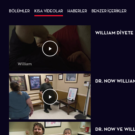
BÖLÜMLER
KISA VİDEOLAR
HABERLER
BENZER İÇERİKLER
WILLIAM DİYETE
DR. NOW WILLIAM
DR. NOW VE WIL