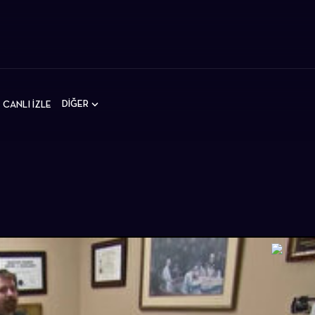
DİĞER
CANLI İZLE