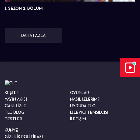
1. SEZON 2. BÖLÜM
DAHA FAZLA
KEŞFET
OYUNLAR
YAYIN AKIŞI
NASIL İZLERİM?
CANLI İZLE
UYDUDA TLC
TLC BLOG
İZLEYİCİ TEMSİLCİSİ
TESTLER
İLETİŞİM
KÜNYE
GİZLİLİK POLİTİKASI