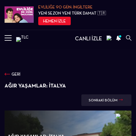
EVLİLİĞE 90 GÜN: İNGİLTERE
YENİ SEZON YENİ TÜRK DAMAT 🇹🇷
HEMEN İZLE
CANLI İZLE
GERİ
AĞIR YAŞAMLAR: İTALYA
SONRAKİ BÖLÜM