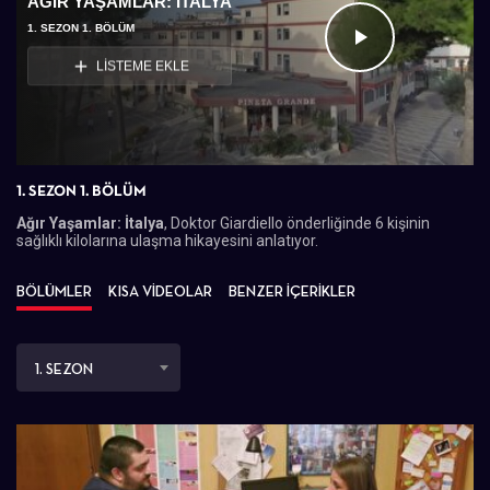
AĞIR YAŞAMLAR: İTALYA
1. SEZON 1. BÖLÜM
Videoyu
LİSTEME EKLE
Oynat
1. SEZON 1. BÖLÜM
Ağır Yaşamlar: İtalya
, Doktor Giardiello önderliğinde 6 kişinin
sağlıklı kilolarına ulaşma hikayesini anlatıyor.
BÖLÜMLER
KISA VİDEOLAR
BENZER İÇERİKLER
1. SEZON