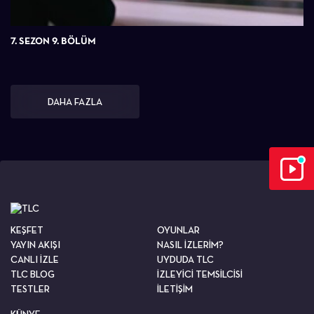
7. SEZON 9. BÖLÜM
DAHA FAZLA
KEŞFET
OYUNLAR
YAYIN AKIŞI
NASIL İZLERİM?
CANLI İZLE
UYDUDA TLC
TLC BLOG
İZLEYİCİ TEMSİLCİSİ
TESTLER
İLETİŞİM
KÜNYE