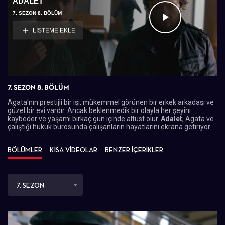
ADALET
7. SEZON 8. BÖLÜM
Videoyu
LİSTEME EKLE
Oynat
7. SEZON 8. BÖLÜM
Agata'nın prestijli bir işi, mükemmel görünen bir erkek arkadaşı ve
güzel bir evi vardır. Ancak beklenmedik bir olayla her şeyini
kaybeder ve yaşamı birkaç gün içinde altüst olur.
Adalet
, Agata ve
çalıştığı hukuk bürosunda çalışanların hayatlarını ekrana getiriyor.
BÖLÜMLER
KISA VİDEOLAR
BENZER İÇERİKLER
7. SEZON