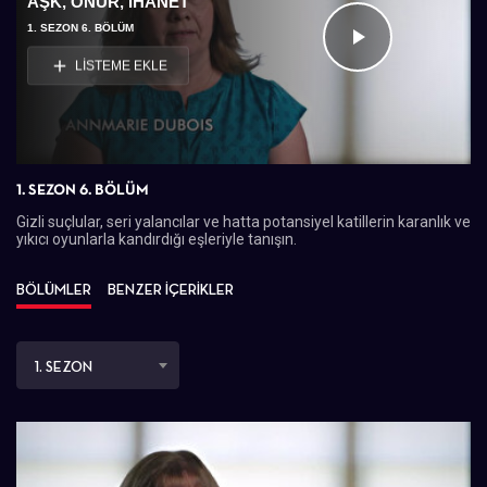
AŞK, ONUR, İHANET
1. SEZON 6. BÖLÜM
Videoyu
LİSTEME EKLE
Oynat
1. SEZON 6. BÖLÜM
Gizli suçlular, seri yalancılar ve hatta potansiyel katillerin karanlık ve
yıkıcı oyunlarla kandırdığı eşleriyle tanışın.
BÖLÜMLER
BENZER İÇERİKLER
1. SEZON