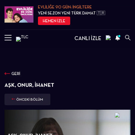
EVLİLİĞE 90 GÜN: İNGİLTERE
YENİ SEZON YENİ TÜRK DAMAT 🇹🇷
HEMEN İZLE
CANLI İZLE
GERİ
AŞK, ONUR, İHANET
ÖNCEKİ BÖLÜM