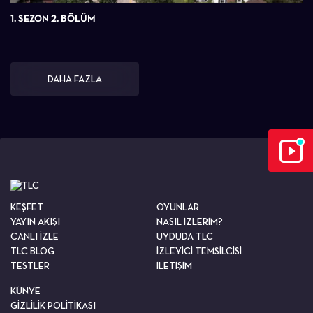
1. SEZON 2. BÖLÜM
DAHA FAZLA
KEŞFET
OYUNLAR
YAYIN AKIŞI
NASIL İZLERİM?
CANLI İZLE
UYDUDA TLC
TLC BLOG
İZLEYİCİ TEMSİLCİSİ
TESTLER
İLETİŞİM
KÜNYE
GİZLİLİK POLİTİKASI