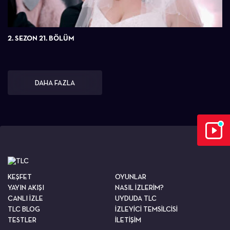
2. SEZON 21. BÖLÜM
DAHA FAZLA
KEŞFET
OYUNLAR
YAYIN AKIŞI
NASIL İZLERİM?
CANLI İZLE
UYDUDA TLC
TLC BLOG
İZLEYİCİ TEMSİLCİSİ
TESTLER
İLETİŞİM