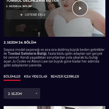
TOMBUL GELINLERIN BUTIĞI
2. SEZON 24. BÖLÜM
Videoyu
LİSTEME EKLE
Oynat
2. SEZON 24. BÖLÜM
Sayısız model seçeneği ve sıra sıra dizilmiş büyük beden gelinlikler
ile
Tombul Gelinlerin Butiği
,
fazla kilolu gelin adayları için gerçek
bir cennet. Kendi yaşadıkları sorunlardan yola çıkarak bu butiği
açan Jo Cooke ve Alison Law ise büyük güne kadar her adımda
gelin adaylarının yanında.
BÖLÜMLER
KISA VİDEOLAR
BENZER İÇERİKLER
2. SEZON