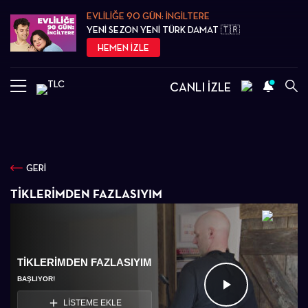
EVLİLİĞE 90 GÜN: İNGİLTERE
YENİ SEZON YENİ TÜRK DAMAT 🇹🇷
HEMEN İZLE
CANLI İZLE
GERİ
TIKLERIMDEN FAZLASIYIM
TIKLERIMDEN FAZLASIYIM
BAŞLIYOR!
Videoyu
LİSTEME EKLE