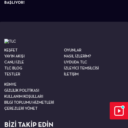
BAŞLIYOR!
KEŞFET
OYUNLAR
YAYIN AKIŞI
NASIL İZLERİM?
CANLI İZLE
UYDUDA TLC
TLC BLOG
İZLEYİCİ TEMSİLCİSİ
TESTLER
İLETİŞİM
KÜNYE
GİZLİLİK POLİTİKASI
KULLANIM KOŞULLARI
BİLGİ TOPLUMU HİZMETLERİ
ÇEREZLERİ YÖNET
BİZİ TAKİP EDİN