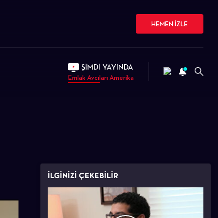
HEMEN İZLE
ŞİMDİ YAYINDA
Emlak Avcıları Amerika
İLGİNİZİ ÇEKEBİLİR