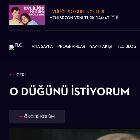
EVLİLİĞE 90 GÜN: İNGİLTERE
YENİ SEZON YENİ TÜRK DAMAT 🇹🇷
ANA SAYFA
PROGRAMLAR
YAYIN AKIŞI
TLC BLOG
GERİ
O DÜĞÜNÜ İSTIYORUM
ÖNCEKİ BÖLÜM