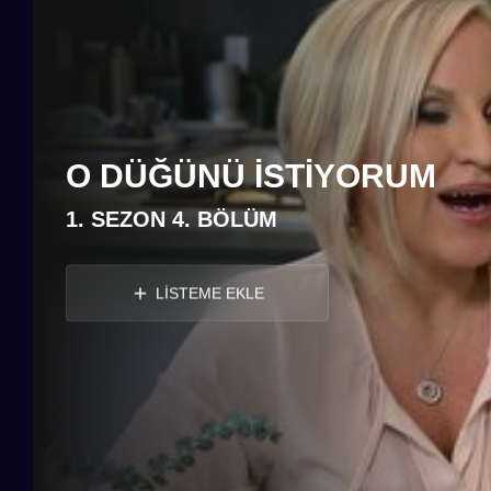
O DÜĞÜNÜ İSTIYORUM
1. SEZON 4. BÖLÜM
LİSTEME EKLE