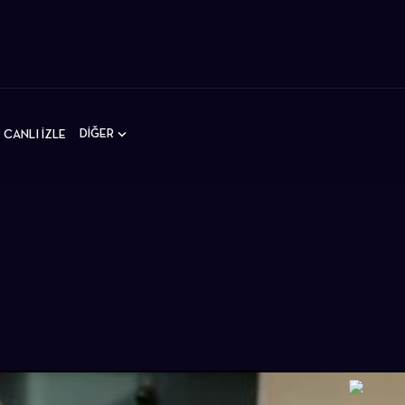
DİĞER
CANLI İZLE