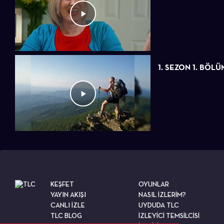
1. SEZON 1. BÖLÜ
KEŞFET
OYUNLAR
YAYIN AKIŞI
NASIL İZLERİM?
CANLI İZLE
UYDUDA TLC
TLC BLOG
İZLEYİCİ TEMSİLCİSİ