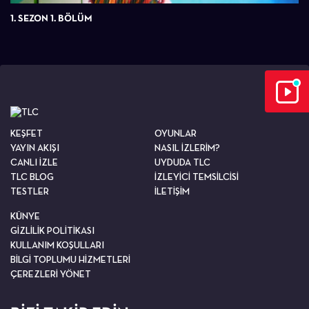
1. SEZON 1. BÖLÜM
KEŞFET
OYUNLAR
YAYIN AKIŞI
NASIL İZLERİM?
CANLI İZLE
UYDUDA TLC
TLC BLOG
İZLEYİCİ TEMSİLCİSİ
TESTLER
İLETİŞİM
KÜNYE
GİZLİLİK POLİTİKASI
KULLANIM KOŞULLARI
BİLGİ TOPLUMU HİZMETLERİ
ÇEREZLERİ YÖNET