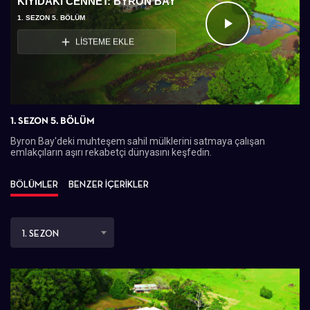
KIYIDAKI CENNET: BYRON BAY
1. SEZON 5. BÖLÜM
Videoyu
LİSTEME EKLE
Oynat
1. SEZON 5. BÖLÜM
Byron Bay'deki muhteşem sahil mülklerini satmaya çalışan
emlakçıların aşırı rekabetçi dünyasını keşfedin.
BÖLÜMLER
BENZER İÇERİKLER
1. SEZON