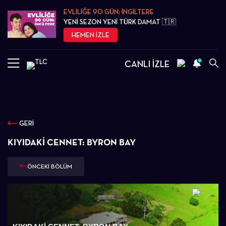
EVLİLİĞE 90 GÜN: İNGİLTERE
YENİ SEZON YENİ TÜRK DAMAT 🇹🇷
HEMEN İZLE
CANLI İZLE
GERİ
KIYIDAKI CENNET: BYRON BAY
ÖNCEKİ BÖLÜM