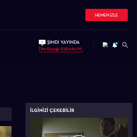
HEMEN İZLE
ŞİMDİ YAYINDA
Film Kuşağı: Külkedisi M...
İLGİNİZİ ÇEKEBİLİR