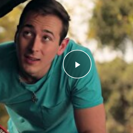
Videoyu
Oynat