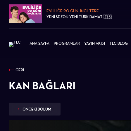
EVLİLİĞE 90 GÜN: İNGİLTERE
YENİ SEZON YENİ TÜRK DAMAT 🇹🇷
ANA SAYFA
PROGRAMLAR
YAYIN AKIŞI
TLC BLOG
GERİ
KAN BAĞLARI
ÖNCEKİ BÖLÜM