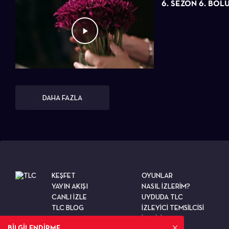
6. SEZON 6. BÖL
DAHA FAZLA
KEŞFET
OYUNLAR
YAYIN AKIŞI
NASIL İZLERİM?
CANLI İZLE
UYDUDA TLC
TLC BLOG
İZLEYİCİ TEMSİLCİSİ
TESTLER
İLETİŞİM
BİLGİLENDİRME