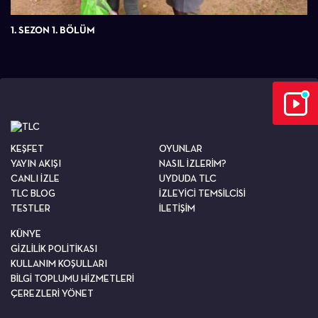
1. SEZON 1. BÖLÜM
KEŞFET
OYUNLAR
YAYIN AKIŞI
NASIL İZLERİM?
CANLI İZLE
UYDUDA TLC
TLC BLOG
İZLEYİCİ TEMSİLCİSİ
TESTLER
İLETİŞİM
KÜNYE
GİZLİLİK POLİTİKASI
KULLANIM KOŞULLARI
BİLGİ TOPLUMU HİZMETLERİ
ÇEREZLERİ YÖNET