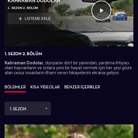
KAHRAMAN DODOLAR
1. SEZON 2. BÖLÜM
Videoyu
LİSTEME EKLE
Oynat
1. SEZON 2. BÖLÜM
Kahraman Dodolar
, dünyanın dört bir yanından, yardıma ihtiyacı
olan hayvanların ve onlara yeni bir hayat vermek için her şeyi göze
alan cesur insanların ilham veren hikayelerini ekrana geliyor.
BÖLÜMLER
KISA VİDEOLAR
BENZER İÇERİKLER
1. SEZON