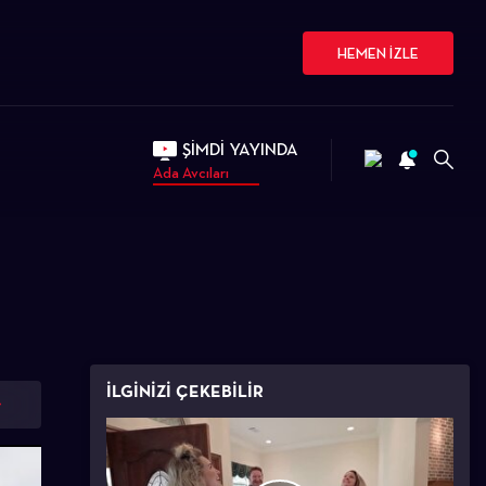
HEMEN İZLE
ŞİMDİ YAYINDA
Ada Avcıları
İLGİNİZİ ÇEKEBİLİR