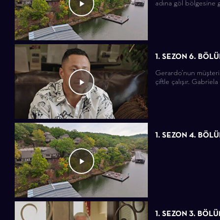
adına göl bölgesine g
1. SEZON 6. BÖL
Gerardo’nun müşterisi
çiftle çalışır. Gabriela
1. SEZON 4. BÖL
1. SEZON 3. BÖL