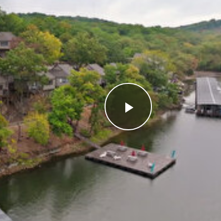
Videoyu
Oynat