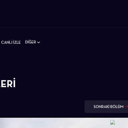
DİĞER
CANLI İZLE
ERI
SONRAKİ BÖLÜM