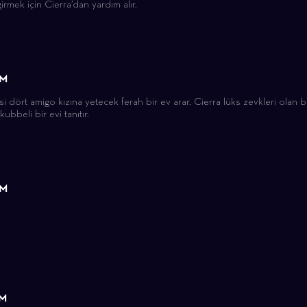
irmek için Cierra’dan yardım alır.
ÜM
 dört amigo kızına yetecek ferah bir ev arar. Cierra lüks zevkleri olan b
 kubbeli bir evi tanıtır.
ÜM
ÜM