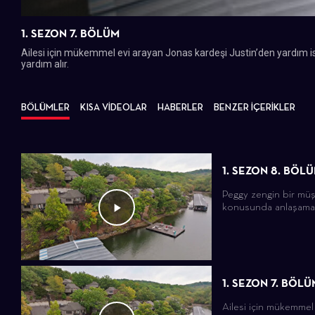
1. SEZON 7. BÖLÜM
Ailesi için mükemmel evi arayan Jonas kardeşi Justin’den yardım i
yardım alır.
BÖLÜMLER
KISA VİDEOLAR
HABERLER
BENZER İÇERİKLER
1. SEZON 8. BÖL
Peggy zengin bir müşt
konusunda anlaşamaya
1. SEZON 7. BÖLÜ
Ailesi için mükemmel