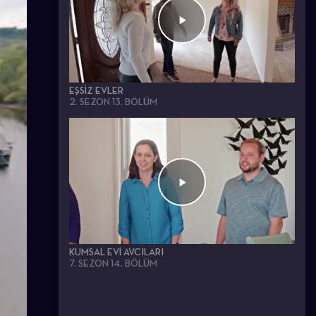
EŞSIZ EVLER
2. SEZON 13. BÖLÜM
KUMSAL EVI AVCILARI
7. SEZON 14. BÖLÜM