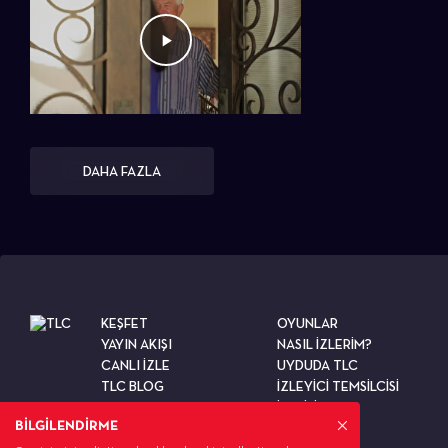
DAHA FAZLA
KEŞFET
OYUNLAR
YAYIN AKIŞI
NASIL İZLERİM?
CANLI İZLE
UYDUDA TLC
TLC BLOG
İZLEYİCİ TEMSİLCİSİ
TESTLER
İLETİŞİM
BİLGİLENDİRME