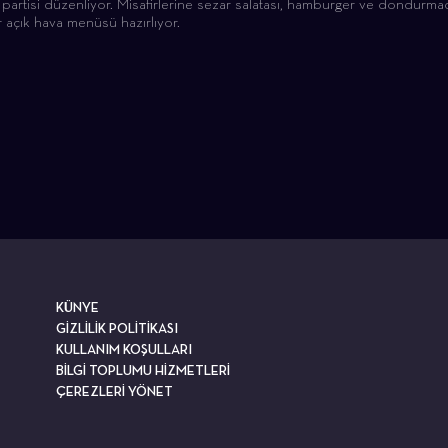
 partisi düzenliyor. Misafirlerine sezar salatası, hamburger ve dondurm
açık hava menüsü hazırlıyor.
KÜNYE
GİZLİLİK POLİTİKASI
KULLANIM KOŞULLARI
BİLGİ TOPLUMU HİZMETLERİ
ÇEREZLERİ YÖNET