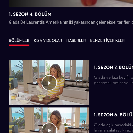
1. SEZON 4. BÖLÜM
Giada De Laurentiis Amerika'nın iki yakasından geleneksel tarifleri bi
BÖLÜMLER
KISA VİDEOLAR
HABERLER
BENZER İÇERİKLER
1. SEZON 7. BÖLÜ
Giada ve kızı keyifli 
pastırmalı omlet ve l
1. SEZON 6. BÖL
Giada açık havadaki 
lahana salatası, kiraz s