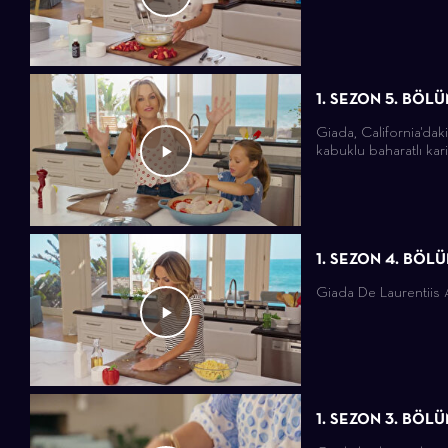
1. SEZON 5. BÖL
Giada, California'dak
kabuklu baharatlı kari
1. SEZON 4. BÖL
Giada De Laurentiis Am
1. SEZON 3. BÖL