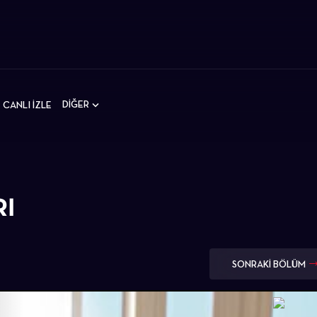
DİĞER
CANLI İZLE
RI
SONRAKİ BÖLÜM