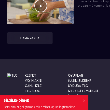
Giada bir havuz başı
oluşan mükemmel bir 
DAHA FAZLA
KEŞFET
OYUNLAR
YAYIN AKIŞI
NASIL İZLERİM?
CANLI İZLE
UYDUDA TLC
TLC BLOG
İZLEYİCİ TEMSİLCİSİ
TESTLER
İLETİŞİM
BİLGİLENDİRME
Servisimizi geliştirmek,reklamları kişiselleştirmek ve