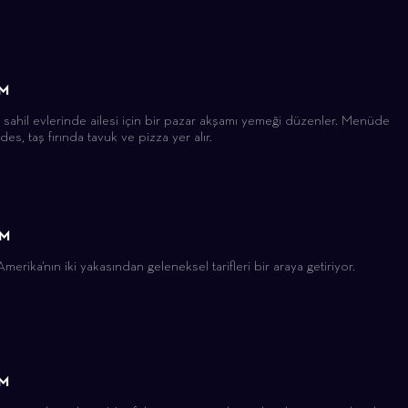
ÜM
i sahil evlerinde ailesi için bir pazar akşamı yemeği düzenler. Menüde
des, taş fırında tavuk ve pizza yer alır.
ÜM
erika'nın iki yakasından geleneksel tarifleri bir araya getiriyor.
ÜM