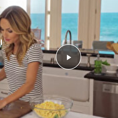
I
Videoyu
Oynat