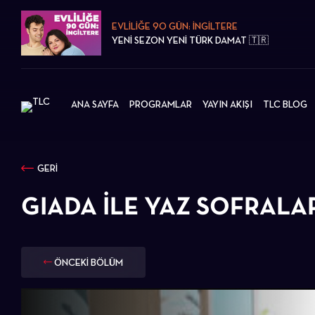
EVLİLİĞE 90 GÜN: İNGİLTERE
YENİ SEZON YENİ TÜRK DAMAT 🇹🇷
ANA SAYFA
PROGRAMLAR
YAYIN AKIŞI
TLC BLOG
GERİ
GIADA İLE YAZ SOFRALA
ÖNCEKİ BÖLÜM