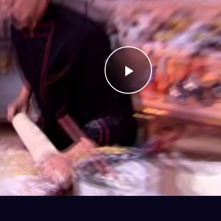
Videoyu
Oynat