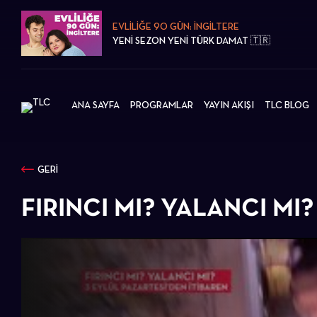
EVLİLİĞE 90 GÜN: İNGİLTERE
YENİ SEZON YENİ TÜRK DAMAT 🇹🇷
ANA SAYFA
PROGRAMLAR
YAYIN AKIŞI
TLC BLOG
GERİ
FIRINCI MI? YALANCI MI?