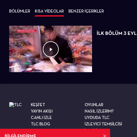
BÖLÜMLER
KISA VİDEOLAR
BENZER İÇERİKLER
İLK BÖLÜM 3 EYL
KEŞFET
OYUNLAR
YAYIN AKIŞI
NASIL İZLERİM?
CANLI İZLE
UYDUDA TLC
TLC BLOG
İZLEYİCİ TEMSİLCİSİ
TESTLER
İLETİŞİM
BİLGİLENDİRME