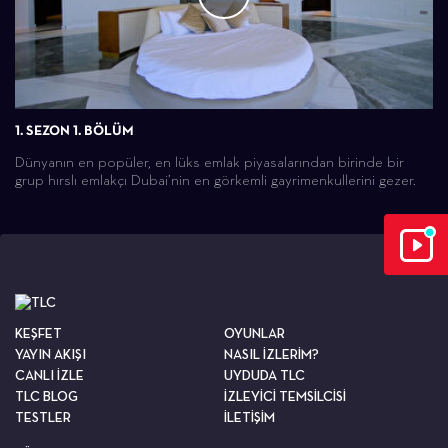
1. SEZON 1. BÖLÜM
Dünyanın en popüler, en lüks emlak piyasalarından birinde bir
grup hırslı emlakçı Dubai’nin en görkemli gayrimenkullerini gezer.
KEŞFET
OYUNLAR
YAYIN AKIŞI
NASIL İZLERİM?
CANLI İZLE
UYDUDA TLC
TLC BLOG
İZLEYİCİ TEMSİLCİSİ
TESTLER
İLETİŞİM