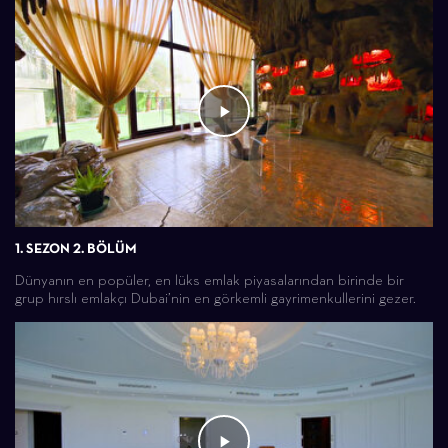
1. SEZON 2. BÖLÜM
Dünyanın en popüler, en lüks emlak piyasalarından birinde bir
grup hırslı emlakçı Dubai’nin en görkemli gayrimenkullerini gezer.