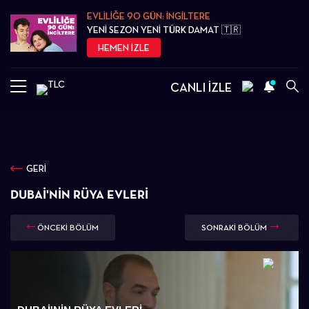
EVLİLİĞE 90 GÜN: İNGİLTERE
YENİ SEZON YENİ TÜRK DAMAT 🇹🇷
HEMEN İZLE
CANLI İZLE
GERİ
DUBAI'NIN RÜYA EVLERI
ÖNCEKİ BÖLÜM
SONRAKİ BÖLÜM