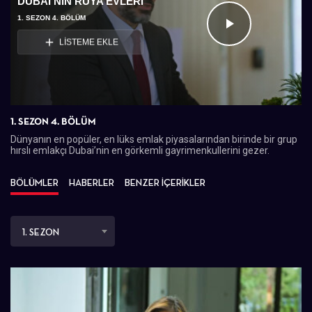
DUBAI'NIN RÜYA EVLERI
1. SEZON 4. BÖLÜM
Videoyu
LİSTEME EKLE
Oynat
1. SEZON 4. BÖLÜM
Dünyanın en popüler, en lüks emlak piyasalarından birinde bir grup
hırslı emlakçı Dubai’nin en görkemli gayrimenkullerini gezer.
BÖLÜMLER
HABERLER
BENZER İÇERİKLER
1. SEZON