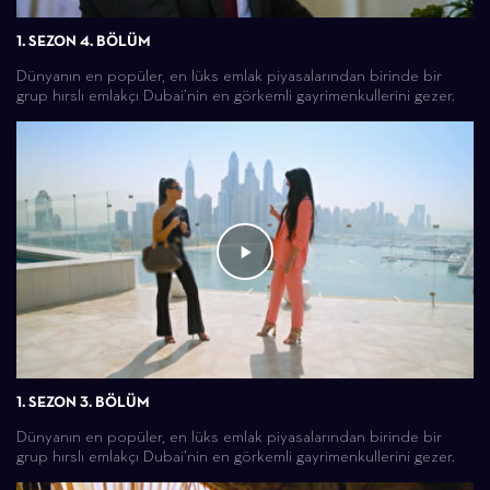
1. SEZON 4. BÖLÜM
Dünyanın en popüler, en lüks emlak piyasalarından birinde bir
grup hırslı emlakçı Dubai’nin en görkemli gayrimenkullerini gezer.
1. SEZON 3. BÖLÜM
Dünyanın en popüler, en lüks emlak piyasalarından birinde bir
grup hırslı emlakçı Dubai’nin en görkemli gayrimenkullerini gezer.