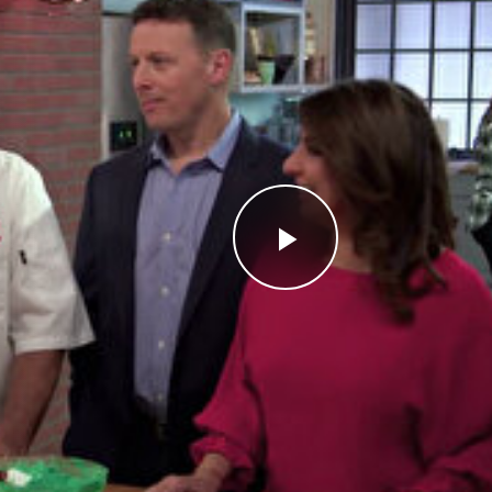
Videoyu
Oynat