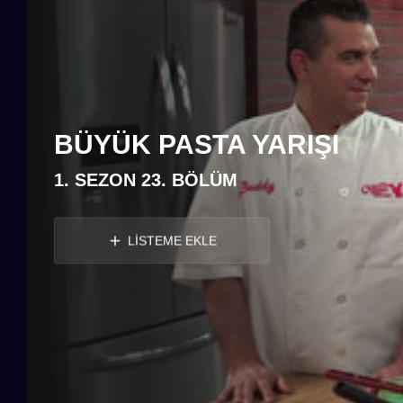
BÜYÜK PASTA YARIŞI
1. SEZON 23. BÖLÜM
LİSTEME EKLE