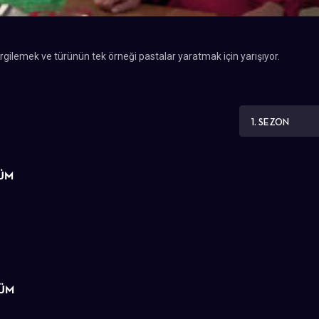
ergilemek ve türünün tek örneği pastalar yaratmak için yarışıyor.
1. SEZON
LÜM
LÜM