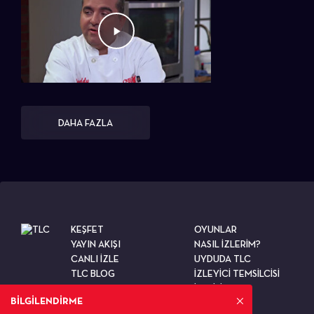
DAHA FAZLA
KEŞFET
OYUNLAR
YAYIN AKIŞI
NASIL İZLERİM?
CANLI İZLE
UYDUDA TLC
TLC BLOG
İZLEYİCİ TEMSİLCİSİ
TESTLER
İLETİŞİM
BİLGİLENDİRME