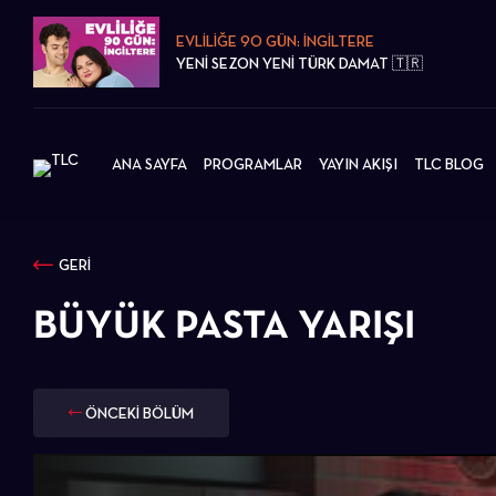
EVLİLİĞE 90 GÜN: İNGİLTERE
YENİ SEZON YENİ TÜRK DAMAT 🇹🇷
ANA SAYFA
PROGRAMLAR
YAYIN AKIŞI
TLC BLOG
GERİ
BÜYÜK PASTA YARIŞI
ÖNCEKİ BÖLÜM