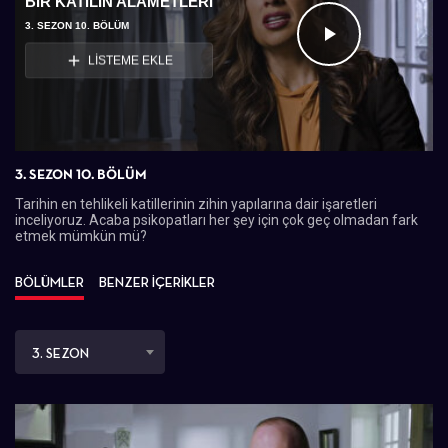
BIR KATILIN ALAMETLERI
3. SEZON 10. BÖLÜM
Videoyu
LİSTEME EKLE
Oynat
3. SEZON 10. BÖLÜM
Tarihin en tehlikeli katillerinin zihin yapılarına dair işaretleri
inceliyoruz. Acaba psikopatları her şey için çok geç olmadan fark
etmek mümkün mü?
BÖLÜMLER
BENZER İÇERİKLER
3. SEZON