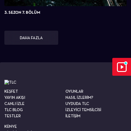
3. SEZON 7. BÖLÜM
DAHA FAZLA
KEŞFET
OYUNLAR
YAYIN AKIŞI
NASIL İZLERİM?
CANLI İZLE
UYDUDA TLC
TLC BLOG
İZLEYİCİ TEMSİLCİSİ
TESTLER
İLETİŞİM
KÜNYE