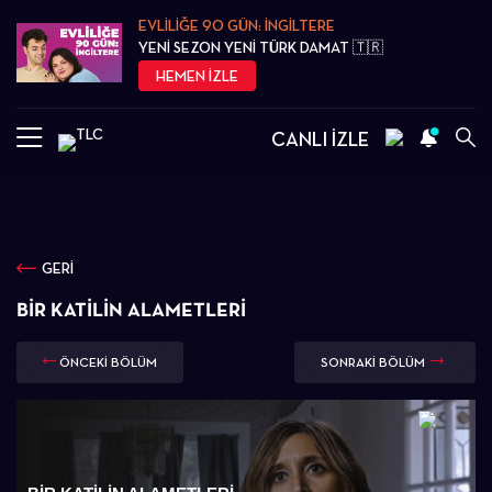
EVLİLİĞE 90 GÜN: İNGİLTERE
YENİ SEZON YENİ TÜRK DAMAT 🇹🇷
HEMEN İZLE
CANLI İZLE
GERİ
BIR KATILIN ALAMETLERI
ÖNCEKİ BÖLÜM
SONRAKİ BÖLÜM