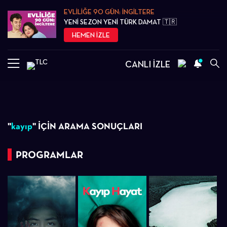
EVLİLİĞE 90 GÜN: İNGİLTERE
YENİ SEZON YENİ TÜRK DAMAT 🇹🇷
HEMEN İZLE
CANLI İZLE
"
kayıp
" İÇİN ARAMA SONUÇLARI
PROGRAMLAR