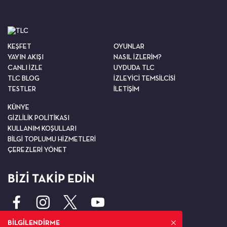
KEŞFET
OYUNLAR
YAYIN AKIŞI
NASIL İZLERİM?
CANLI İZLE
UYDUDA TLC
TLC BLOG
İZLEYİCİ TEMSİLCİSİ
TESTLER
İLETİŞİM
KÜNYE
GİZLİLİK POLİTİKASI
KULLANIM KOŞULLARI
BİLGİ TOPLUMU HİZMETLERİ
ÇEREZLERİ YÖNET
BİZİ TAKİP EDİN
BİLGİLENDİRME