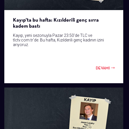
Kayıp’ta bu hafta: Kızılderili genç sırra
kadem bastı
Kayıp, yeni sezonuyla Pazar 23:50’de TLC ve
tlctv.com.tr’de. Bu hafta, Kızılderili genç kadının izini
arıyoruz.
DEVAMI