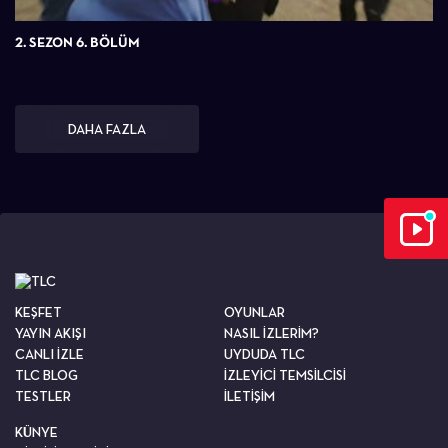
2. SEZON 6. BÖLÜM
DAHA FAZLA
KEŞFET
OYUNLAR
YAYIN AKIŞI
NASIL İZLERİM?
CANLI İZLE
UYDUDA TLC
TLC BLOG
İZLEYİCİ TEMSİLCİSİ
TESTLER
İLETİŞİM
KÜNYE