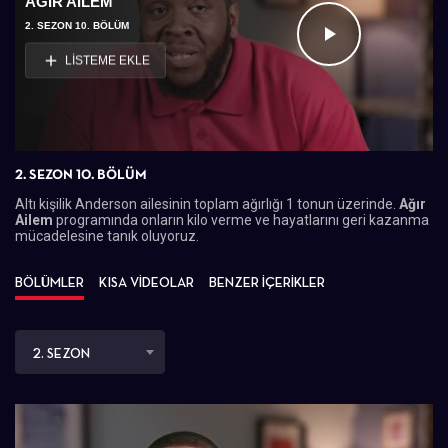
AĞIR AILEM
2. SEZON 10. BÖLÜM
Videoyu
LİSTEME EKLE
Oynat
2. SEZON 10. BÖLÜM
Altı kişilik Anderson ailesinin toplam ağırlığı 1 tonun üzerinde.
Ağır
Ailem
programında onların
kilo verme
ve hayatlarını geri kazanma
mücadelesine tanık oluyoruz.
BÖLÜMLER
KISA VİDEOLAR
BENZER İÇERİKLER
2. SEZON