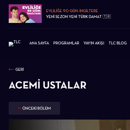
EVLİLİĞE 90 GÜN: İNGİLTERE
YENİ SEZON YENİ TÜRK DAMAT 🇹🇷
ANA SAYFA
PROGRAMLAR
YAYIN AKIŞI
TLC BLOG
GERİ
ACEMI USTALAR
ÖNCEKİ BÖLÜM