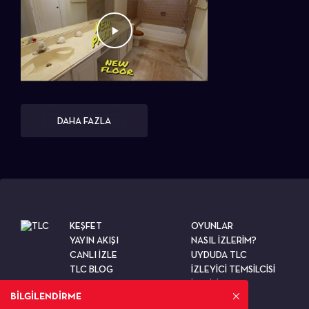
DAHA FAZLA
KEŞFET
OYUNLAR
YAYIN AKIŞI
NASIL İZLERİM?
CANLI İZLE
UYDUDA TLC
TLC BLOG
İZLEYİCİ TEMSİLCİSİ
TESTLER
İLETİŞİM
BİLGİLENDİRME