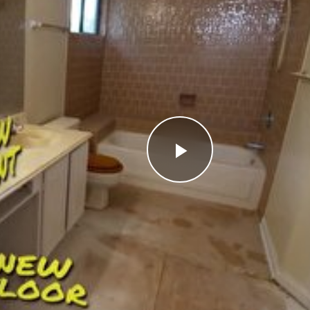
Videoyu
Oynat