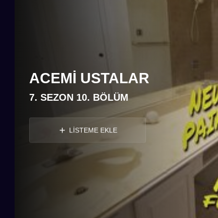
ACEMI USTALAR
7. SEZON 10. BÖLÜM
LİSTEME EKLE