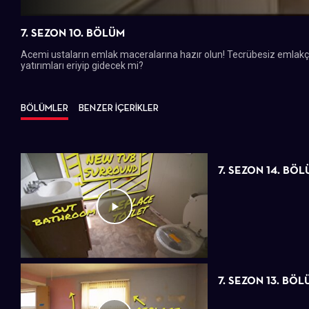
7. SEZON 10. BÖLÜM
Acemi ustaların emlak maceralarına hazır olun! Tecrübesiz emlakçı
yatırımları eriyip gidecek mi?
BÖLÜMLER
BENZER İÇERİKLER
7. SEZON 14. BÖ
7. SEZON 13. BÖ