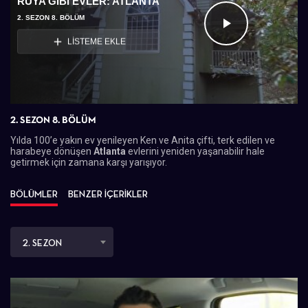
RÜYA GIBI EVLER: ATLANTA
2. SEZON 8. BÖLÜM
Videoyu
LİSTEME EKLE
Oynat
2. SEZON 8. BÖLÜM
Yılda 100’e yakın ev yenileyen Ken ve Anita çifti, terk edilen ve
harabeye dönüşen
Atlanta
evlerini yeniden yaşanabilir hale
getirmek için zamana karşı yarışıyor.
BÖLÜMLER
BENZER İÇERİKLER
2. SEZON