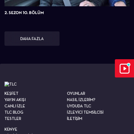
2. SEZON 10. BÖLÜM
DAHA FAZLA
KEŞFET
OYUNLAR
YAYIN AKIŞI
NASIL İZLERİM?
CANLI İZLE
UYDUDA TLC
TLC BLOG
İZLEYİCİ TEMSİLCİSİ
TESTLER
İLETİŞİM
KÜNYE