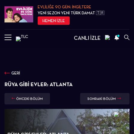
EVLİLİĞE 90 GÜN: İNGİLTERE
YENİ SEZON YENİ TÜRK DAMAT 🇹🇷
HEMEN İZLE
CANLI İZLE
GERİ
RÜYA GIBI EVLER: ATLANTA
ÖNCEKİ BÖLÜM
SONRAKİ BÖLÜM