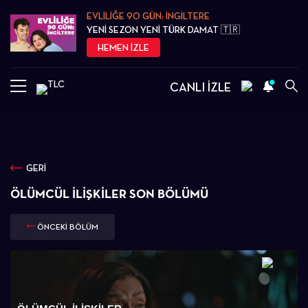
EVLİLİĞE 90 GÜN: İNGİLTERE
YENİ SEZON YENİ TÜRK DAMAT 🇹🇷
HEMEN İZLE
CANLI İZLE
GERİ
ÖLÜMCÜL İLIŞKILER SON BÖLÜMÜ
ÖNCEKİ BÖLÜM