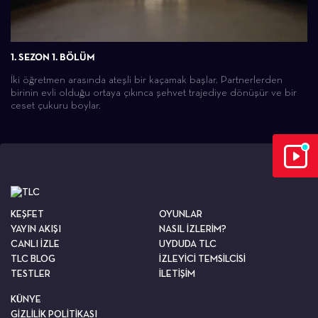
1. SEZON 1. BÖLÜM
İki öğretmen arasında ateşli bir kaçamak başlar. Partnerlerden
birinin evli olduğu ortaya çıkınca şehvet trajediye dönüşür ve bir
ceset çukuru boylar.
KEŞFET
OYUNLAR
YAYIN AKIŞI
NASIL İZLERİM?
CANLI İZLE
UYDUDA TLC
TLC BLOG
İZLEYİCİ TEMSİLCİSİ
TESTLER
İLETİŞİM
KÜNYE
GİZLİLİK POLİTİKASI