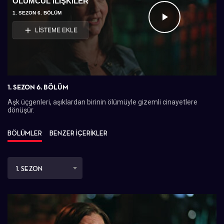
ÖLÜMCÜL İLIŞKILER
1. SEZON 6. BÖLÜM
Videoyu
LİSTEME EKLE
Oynat
1. SEZON 6. BÖLÜM
Aşk üçgenleri, aşıklardan birinin ölümüyle gizemli cinayetlere
dönüşür.
BÖLÜMLER
BENZER İÇERİKLER
1. SEZON