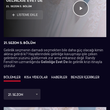
GELINLIĞE EVET DE
21. SEZON 5. BÖLÜM
Videoyu
LİSTEME EKLE
Oynat
21. SEZON 5. BÖLÜM
Gelinlik seçmenin damadı seçmekten bile daha güç olacağı kimin
aklına gelirdi ki? Hayallerindeki gelinliğe kavuşmayı iple çeken
gelinlerin yüzünü güldürmek zor ama imkansız değil. Randy
Fenoli'nin uzmanlığında
Gelinliğe Evet De
ile gelinlik krizi itinayla
çözülür.
BÖLÜMLER
KISA VİDEOLAR
HABERLER
BENZER İÇERİKLER
21. SEZON