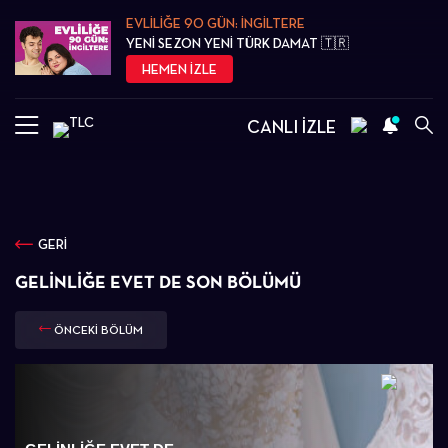
EVLİLİĞE 90 GÜN: İNGİLTERE
YENİ SEZON YENİ TÜRK DAMAT 🇹🇷
HEMEN İZLE
CANLI İZLE
GERİ
GELINLIĞE EVET DE SON BÖLÜMÜ
ÖNCEKİ BÖLÜM