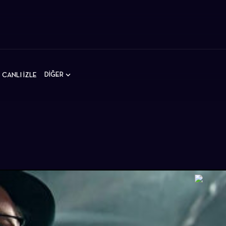
DİĞER
CANLI İZLE