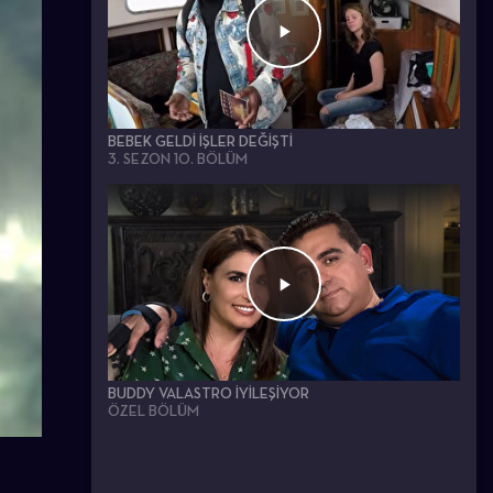
BEBEK GELDI İŞLER DEĞIŞTI
3. SEZON 10. BÖLÜM
BUDDY VALASTRO İYILEŞIYOR
ÖZEL BÖLÜM