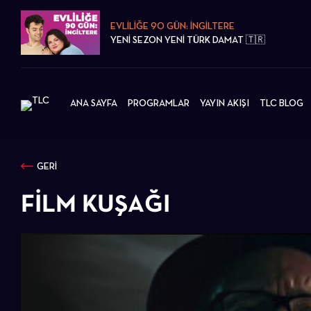
EVLİLİĞE 90 GÜN: İNGİLTERE
YENİ SEZON YENİ TÜRK DAMAT 🇹🇷
ANA SAYFA
PROGRAMLAR
YAYIN AKIŞI
TLC BLOG
GERİ
FILM KUŞAĞI