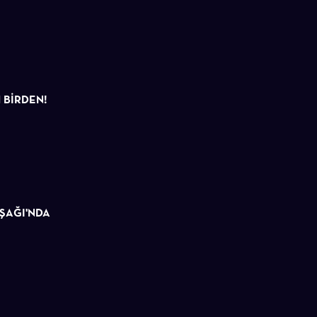
M BİRDEN!
UŞAĞI'NDA