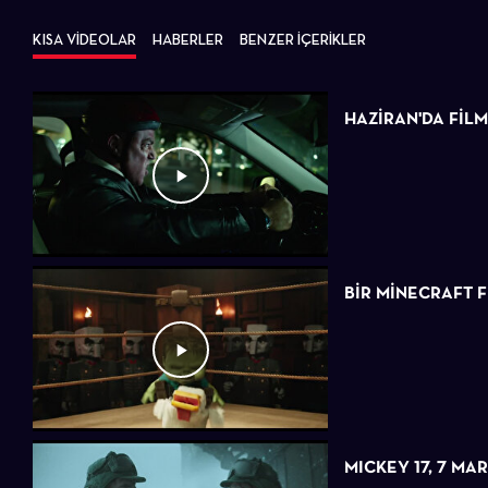
KISA VİDEOLAR
HABERLER
BENZER İÇERİKLER
HAZİRAN'DA FİL
BIR MINECRAFT F
MICKEY 17, 7 MA