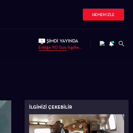
HEMEN İZLE
ŞİMDİ YAYINDA
Evliliğe 90 Gün: İngilte...
İLGİNİZİ ÇEKEBİLİR