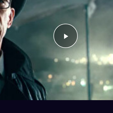
Videoyu
Oynat