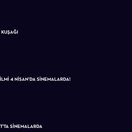
M KUŞAĞI
ILMI 4 NISAN’DA SINEMALARDA!
RT'TA SİNEMALARDA