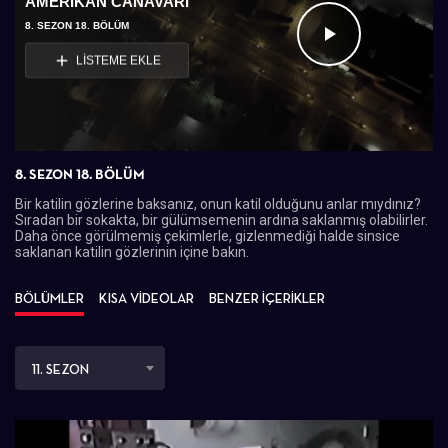
AMERIKAN CANAVARI
8. SEZON 18. BÖLÜM
Videoyu
LİSTEME EKLE
Oynat
8. SEZON 18. BÖLÜM
Bir katilin gözlerine baksanız, onun katil olduğunu anlar mıydınız?
Sıradan bir sokakta, bir gülümsemenin ardına saklanmış olabilirler.
Daha önce görülmemiş çekimlerle, gizlenmediği halde sinsice
saklanan katilin gözlerinin içine bakın.
BÖLÜMLER
KISA VİDEOLAR
BENZER İÇERİKLER
11. SEZON