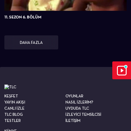
11. SEZON 6. BÖLÜM
DAHA FAZLA
KEŞFET
OYUNLAR
YAYIN AKIŞI
NASIL İZLERİM?
CANLI İZLE
UYDUDA TLC
TLC BLOG
İZLEYİCİ TEMSİLCİSİ
TESTLER
İLETİŞİM
KÜNYE