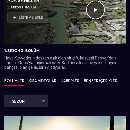
ADA SAHILLERI
1. SEZON 3. BÖLÜM
Videoyu
LİSTEME EKLE
Oynat
1. SEZON 3. BÖLÜM
Hava Kuvvetleri'ndeyken aşık olan bir çift, kasvetli Denver'dan
güneşli Oahu'ya taşınmak ister. Kadının ailesinine yakın, büyük
bahçesi olan geniş bir ev istiyorlar.
BÖLÜMLER
KISA VİDEOLAR
HABERLER
BENZER İÇERİKLER
1. SEZON