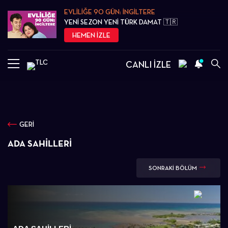
EVLİLİĞE 90 GÜN: İNGİLTERE
YENİ SEZON YENİ TÜRK DAMAT 🇹🇷
HEMEN İZLE
CANLI İZLE
GERİ
ADA SAHILLERI
SONRAKİ BÖLÜM