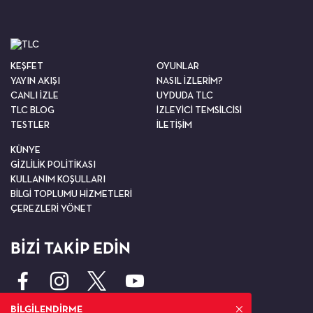
KEŞFET
OYUNLAR
YAYIN AKIŞI
NASIL İZLERİM?
CANLI İZLE
UYDUDA TLC
TLC BLOG
İZLEYİCİ TEMSİLCİSİ
TESTLER
İLETİŞİM
KÜNYE
GİZLİLİK POLİTİKASI
KULLANIM KOŞULLARI
BİLGİ TOPLUMU HİZMETLERİ
ÇEREZLERİ YÖNET
BİZİ TAKİP EDİN
BİLGİLENDİRME